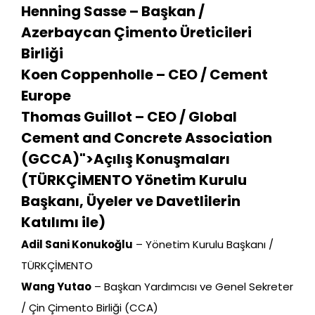
Henning Sasse
– Başkan /
Azerbaycan Çimento Üreticileri
Birliği
Koen Coppenholle
– CEO / Cement
Europe
Home
Thomas Guillot
– CEO / Global
Cement and Concrete Association
Schedules
(GCCA)">Açılış Konuşmaları
(TÜRKÇİMENTO Yönetim Kurulu
Speakers
Başkanı, Üyeler ve Davetlilerin
About
Katılımı ile)
Adil Sani Konukoğlu
– Yönetim Kurulu Başkanı /
TÜRKÇİMENTO
Wang Yutao
– Başkan Yardımcısı ve Genel Sekreter
/ Çin Çimento Birliği (CCA)