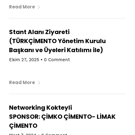
Read More
Topics
Stant Alanı Ziyareti
(TÜRKÇİMENTO Yönetim Kurulu
Business
Engineering
Growth
Platform
Başkanı ve Üyeleri Katılımı ile)
When
Ekim 27, 2025
•
0 Comment
Sunday to Wednesday
Read More
December 23 to 26, 2022
Where
Networking Kokteyli
SPONSOR: ÇİMKO ÇİMENTO- LİMAK
467 Davidson ave
ÇİMENTO
Los Angeles CA 95716